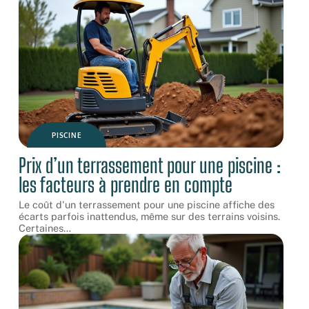
PISCINE
Prix d’un terrassement pour une piscine :
les facteurs à prendre en compte
Le coût d'un terrassement pour une piscine affiche des
écarts parfois inattendus, même sur des terrains voisins.
Certaines
…