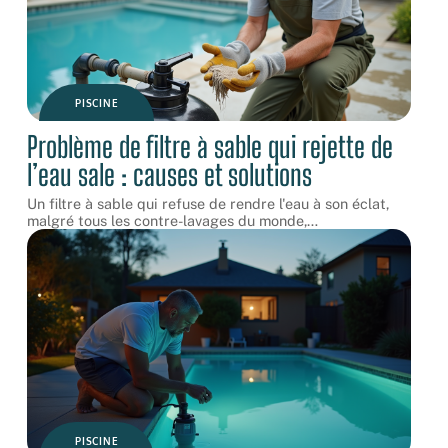
PISCINE
Problème de filtre à sable qui rejette de
l’eau sale : causes et solutions
Un filtre à sable qui refuse de rendre l'eau à son éclat,
malgré tous les contre-lavages du monde,
…
PISCINE