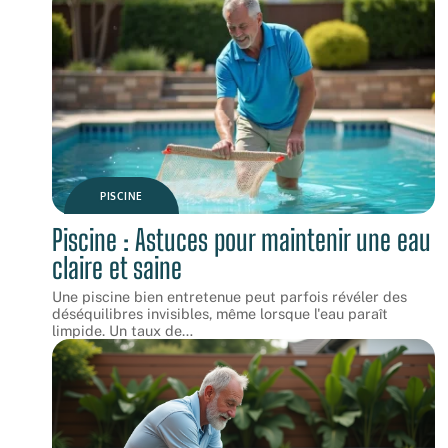
PISCINE
Piscine : Astuces pour maintenir une eau
claire et saine
Une piscine bien entretenue peut parfois révéler des
déséquilibres invisibles, même lorsque l'eau paraît
limpide. Un taux de
…