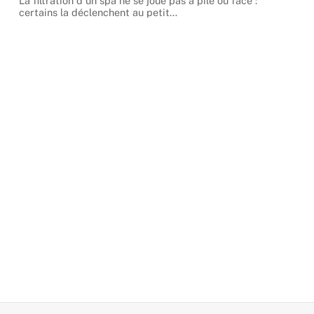
La filtration d'un spa ne se joue pas à pile ou face :
certains la déclenchent au petit
…