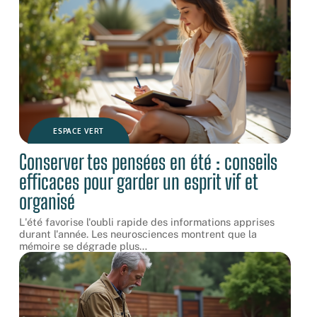
ESPACE VERT
Conserver tes pensées en été : conseils
efficaces pour garder un esprit vif et
organisé
L'été favorise l'oubli rapide des informations apprises
durant l'année. Les neurosciences montrent que la
mémoire se dégrade plus
…