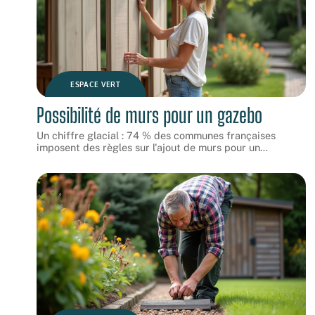
ESPACE VERT
Possibilité de murs pour un gazebo
Un chiffre glacial : 74 % des communes françaises
imposent des règles sur l'ajout de murs pour un
…