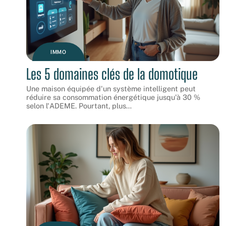
IMMO
Les 5 domaines clés de la domotique
Une maison équipée d'un système intelligent peut
réduire sa consommation énergétique jusqu'à 30 %
selon l'ADEME. Pourtant, plus
…