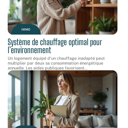
IMMO
Système de chauffage optimal pour
l’environnement
Un logement équipé d'un chauffage inadapté peut
multiplier par deux sa consommation énergétique
annuelle. Les aides publiques favorisent
…