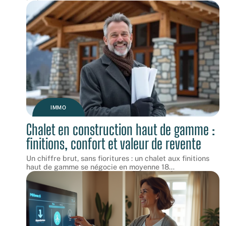
IMMO
Chalet en construction haut de gamme :
finitions, confort et valeur de revente
Un chiffre brut, sans fioritures : un chalet aux finitions
haut de gamme se négocie en moyenne 18
…