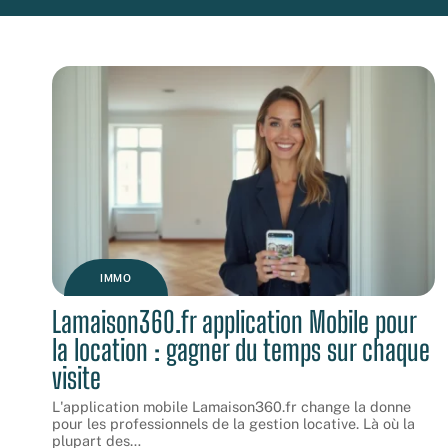
IMMO
Lamaison360.fr application Mobile pour
la location : gagner du temps sur chaque
visite
L'application mobile Lamaison360.fr change la donne
pour les professionnels de la gestion locative. Là où la
plupart des
…