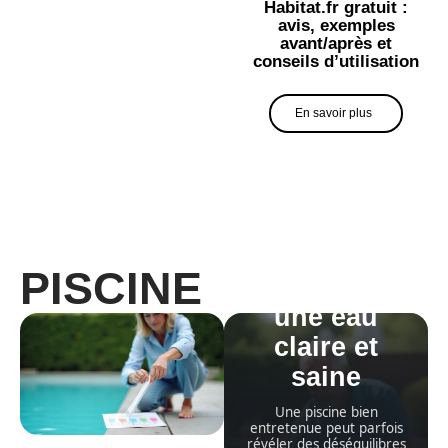
Habitat.fr gratuit :
avis, exemples
avant/après et
conseils d’utilisation
En savoir plus
Piscine :
Astuces
pour
PISCINE
maintenir
une eau
claire et
saine
Une piscine bien
entretenue peut parfois
révéler des déséquilibres