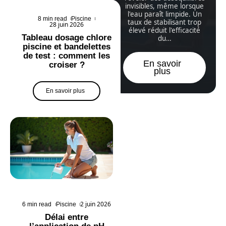
invisibles, même lorsque
l'eau paraît limpide. Un
8 min read
Piscine
taux de stabilisant trop
28 juin 2026
élevé réduit l'efficacité
Tableau dosage chlore
du
…
piscine et bandelettes
de test : comment les
En savoir
croiser ?
plus
En savoir plus
2 juin 2026
6 min read
Piscine
Délai entre
l’application de pH