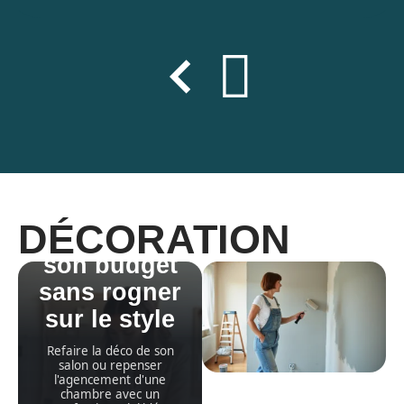
Decoseroto
nine.fr Prix
décorateur :
DÉCORATION
optimiser
son budget
sans rogner
sur le style
Refaire la déco de son
salon ou repenser
l'agencement d'une
chambre avec un